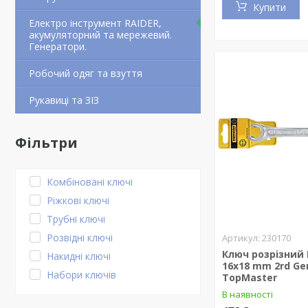
Купити
Електро інструмент RAIDER,
акумуляторний та мережевий.
Генератори.
Робочий одяг та взуття
Рукавиці та ЗІЗ
Фільтри
Комбіновані ключі
Ріжкові ключі
Трубні ключі
Розвідні ключі
230170
Ключ розрізний 
Накидні ключі
16x18 mm 2rd Ge
Набори ключів
TopMaster
В наявності