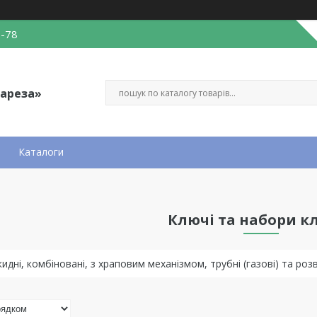
0-78
Вареза»
Каталоги
Ключі та набори к
идні, комбіновані, з храповим механізмом, трубні (газові) та розві