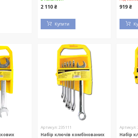
2 110 ₴
919 ₴
Купити
К
235111
жкових
Набір ключів комбінованих
Набір к