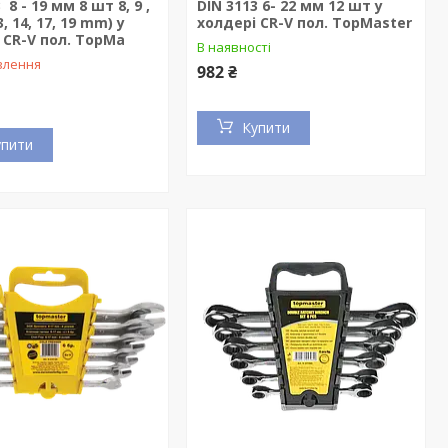
 8 - 19 мм 8 шт 8, 9 ,
DIN 3113 6- 22 мм 12 шт у
3, 14, 17, 19 mm) у
холдері CR-V пол. TopMaster
 CR-V пол. TopMa
В наявності
влення
982 ₴
Купити
упити