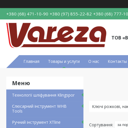
+380 (68) 471-10-90
+380 (97) 855-22-82
+380 (68) 777-1
ТОВ «
Главная
Товары и услуги
О нас
Контакты
Технології шліфування Klingspor
Слюсарний інструмент WHB
Ключі рожкові, нак
Tools
Ручний інструмент XTline