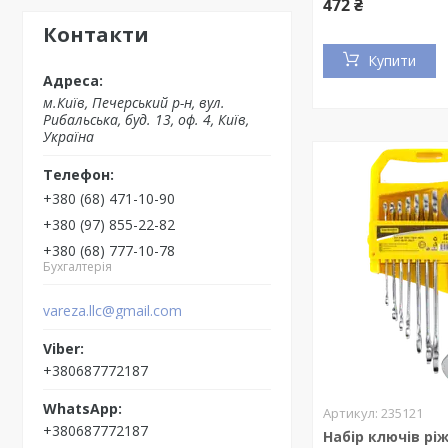
472 ₴
Контакти
Купити
м.Київ, Печерський р-н, вул.
Рибальська, буд. 13, оф. 4, Київ,
Україна
+380 (68) 471-10-90
+380 (97) 855-22-82
+380 (68) 777-10-78
Бухгалтерія
vareza.llc@gmail.com
+380687772187
235121
+380687772187
Набір ключів рі