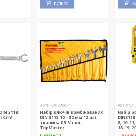
Купити
К
230604
DIN 3118
Набір ключів комбінованих
Набір р
n Cr-V
DIN 3113 10 - 32 мм 12 шт
DIN3110
тканина CR-V пол.
8, 10-11,
TopMaster
18-19, 2
В наявності
Під замо