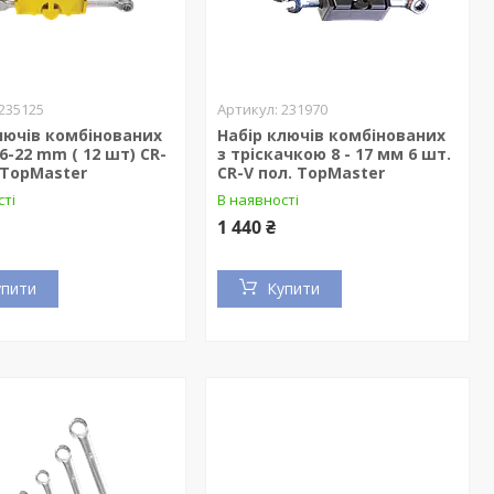
235125
231970
лючів комбінованих
Набір ключів комбінованих
 6-22 mm ( 12 шт) CR-
з тріскачкою 8 - 17 мм 6 шт.
 TopMaster
CR-V пол. TopMaster
сті
В наявності
1 440 ₴
упити
Купити