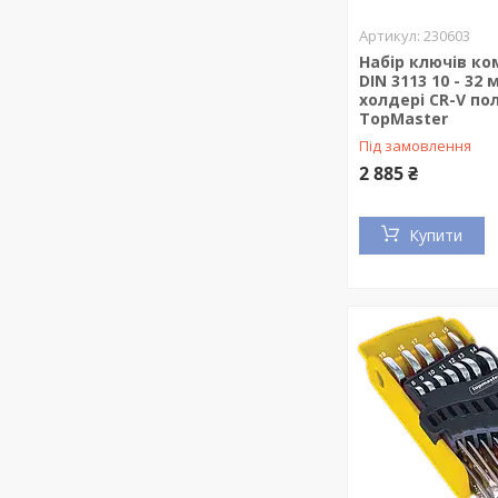
230603
Набір ключів ко
DIN 3113 10 - 32 
холдері CR-V пол
TopMaster
Під замовлення
2 885 ₴
Купити