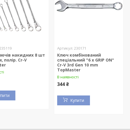
235119
230171
лючів накидних 8 шт
Ключ комбінований
м, полір. Cr-V
спеціальний "6 х GRIP ON"
ter
Cr-V 3rd Gen 10 mm
TopMaster
сті
В наявності
344 ₴
упити
Купити