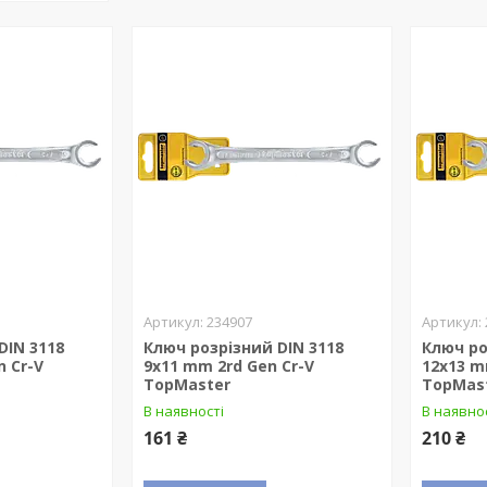
234907
DIN 3118
Ключ розрізний DIN 3118
Ключ ро
n Cr-V
9x11 mm 2rd Gen Cr-V
12x13 m
TopMaster
TopMas
В наявності
В наявно
161 ₴
210 ₴