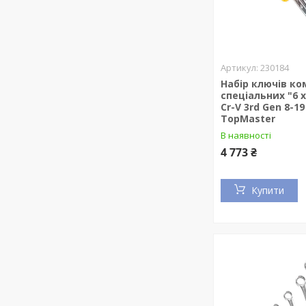
230184
Набір ключів ко
спеціальних "6 х
Cr-V 3rd Gen 8-1
TopMaster
В наявності
4 773 ₴
Купити