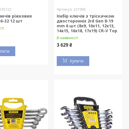
235122
231900
лючів ріжкових
Набір ключів з тріскачкою
 6-32 12 шт
двосторонніх 2rd Gen 8-19
mm 6 шт (8x9, 10x11, 12x13,
сті
14x15, 16x18, 17x19) CR-V Top
В наявності
3 629 ₴
упити
Купити