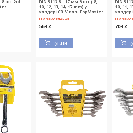
м 8 шт 2rd
DIN 3113 8 - 17 мм 6 шт ( 8,
DIN 3113
ter
10, 12, 13, 14, 17 mm) у
10, 11, 1
холдері CR-V пол. TopMaster
холдері
Під замовлення
Під замо
563 ₴
703 ₴
Купити
К