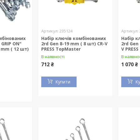
235124
мбінованих
Набір ключів комбінованих
Набір к
 GRIP ON"
2rd Gen 8-19 mm ( 8 шт) CR-V
2rd Gen
9 mm ( 12 шт)
PRESS TopMaster
V PRESS
В наявності
В наявно
712 ₴
1 070 ₴
Купити
К