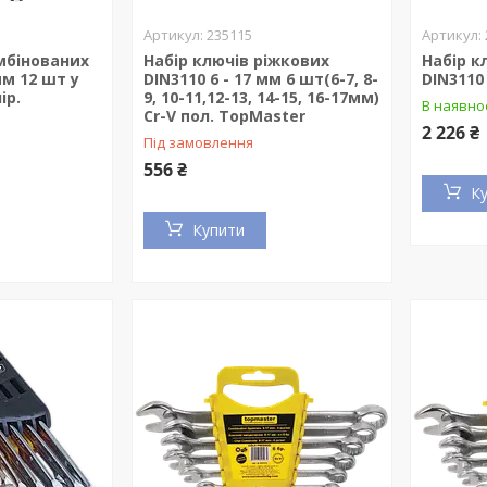
235115
мбінованих
Набір ключів ріжкових
Набір к
мм 12 шт у
DIN3110 6 - 17 мм 6 шт(6-7, 8-
DIN3110
ір.
9, 10-11,12-13, 14-15, 16-17мм)
В наявно
Cr-V пол. TopMaster
2 226 ₴
Під замовлення
556 ₴
К
Купити