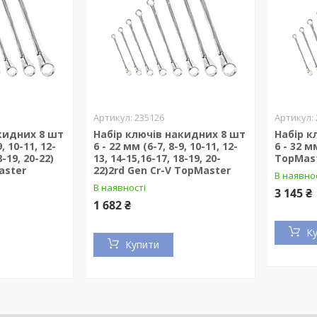
235126
кидних 8 шт
Набір ключів накидних 8 шт
Набір к
9, 10-11, 12-
6 - 22 мм (6-7, 8-9, 10-11, 12-
6 - 32 м
8-19, 20-22)
13, 14-15,16-17, 18-19, 20-
TopMas
aster
22)2rd Gen Cr-V TopMaster
В наявно
В наявності
3 145 ₴
1 682 ₴
К
Купити