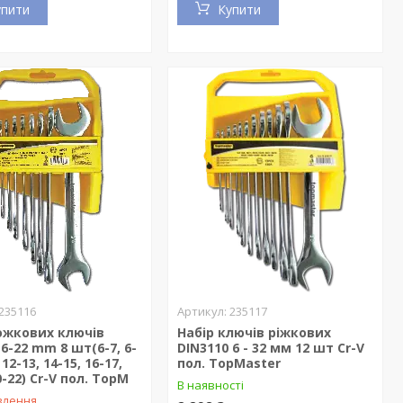
упити
Купити
235116
235117
ожкових ключів
Набір ключів ріжкових
 6-22 mm 8 шт(6-7, 6-
DIN3110 6 - 32 мм 12 шт Cr-V
 12-13, 14-15, 16-17,
пол. TopMaster
0-22) Cr-V пол. TopM
В наявності
влення