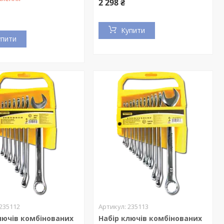
2 298 ₴
Купити
упити
235112
235113
лючів комбінованих
Набір ключів комбінованих