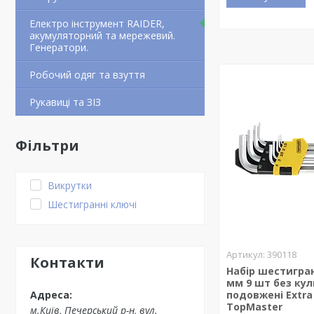
Електро інструмент RAIDER,
акумуляторний та мережевий.
Генератори.
Робочий одяг та взуття
Рукавиці та ЗІЗ
Фільтри
Викрутки
Шестигранні ключі
390118
Контакти
Набір шестигран
мм 9 шт без ку
подовжені Extra
TopMaster
м.Київ, Печерський р-н, вул.