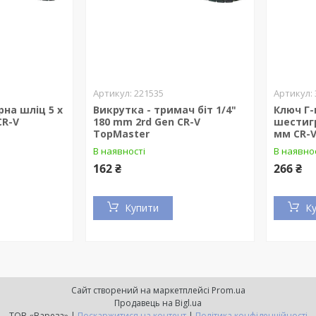
221535
на шліц 5 x
Викрутка - тримач біт 1/4"
Ключ Г
CR-V
180 mm 2rd Gen CR-V
шестигр
TopMaster
мм CR-
В наявності
В наявно
162 ₴
266 ₴
Купити
К
Сайт створений на маркетплейсі
Prom.ua
Продавець на Bigl.ua
ТОВ «Вареза» |
Поскаржитися на контент
|
Політика конфіденційності