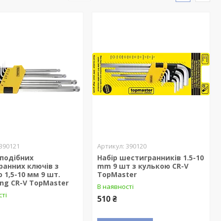
390121
390120
-подібних
Набір шестигранників 1.5-10
анних ключів з
mm 9 шт з кулькою CR-V
 1,5-10 мм 9 шт.
TopMaster
ong CR-V TopMaster
В наявності
сті
510 ₴