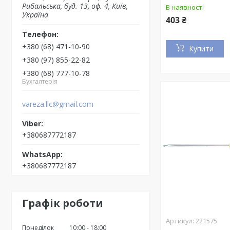
Рибальська, буд. 13, оф. 4, Київ,
В наявності
Україна
403 ₴
+380 (68) 471-10-90
Купити
+380 (97) 855-22-82
+380 (68) 777-10-78
Бухгалтерія
vareza.llc@gmail.com
+380687772187
+380687772187
Графік роботи
221575
Понеділок
10:00
18:00