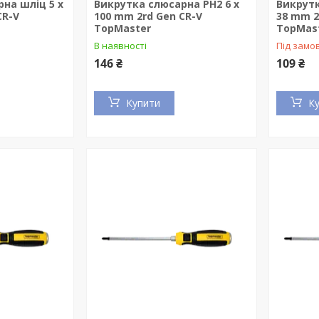
на шліц 5 x
Викрутка слюсарна PH2 6 x
Викрутк
CR-V
100 mm 2rd Gen CR-V
38 mm 2
TopMaster
TopMas
В наявності
Під замо
146 ₴
109 ₴
Купити
К