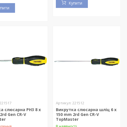
Купити
упити
221517
221512
а слюсарна PH3 8 x
Викрутка слюсарна шліц 6 x
2rd Gen CR-V
150 mm 2rd Gen CR-V
ter
TopMaster
влення
В наявності