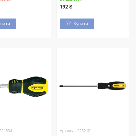
192 ₴
упити
Купити
221534
223212