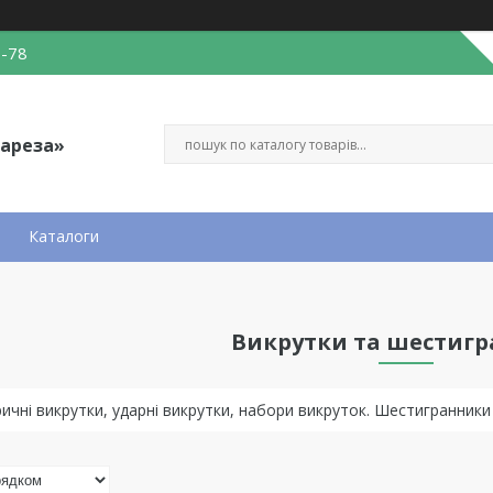
0-78
Вареза»
Каталоги
Викрутки та шестиг
ричні викрутки, ударні викрутки, набори викруток. Шестигранник