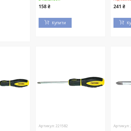
158 ₴
241 ₴
Купити
К
221582