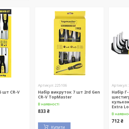
225106
6 шт CR-V
Набір викруток 7 шт 2rd Gen
Набір Г
CR-V TopMaster
шестигр
кулькою
В наявності
Extra L
833 ₴
В наявно
712 ₴
Купити