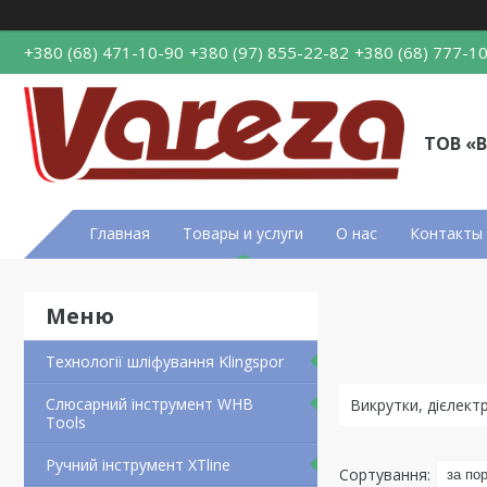
+380 (68) 471-10-90
+380 (97) 855-22-82
+380 (68) 777-1
ТОВ «
Главная
Товары и услуги
О нас
Контакты
Технології шліфування Klingspor
Слюсарний інструмент WHB
Викрутки, дієлект
Tools
Ручний інструмент XTline