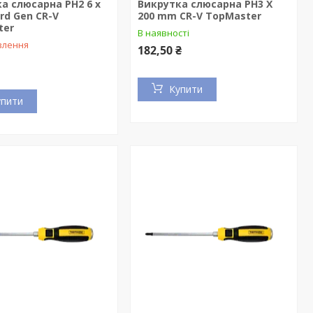
а слюсарна PH2 6 x
Викрутка слюсарна PH3 X
rd Gen CR-V
200 mm CR-V TopMaster
ter
В наявності
влення
182,50 ₴
Купити
упити