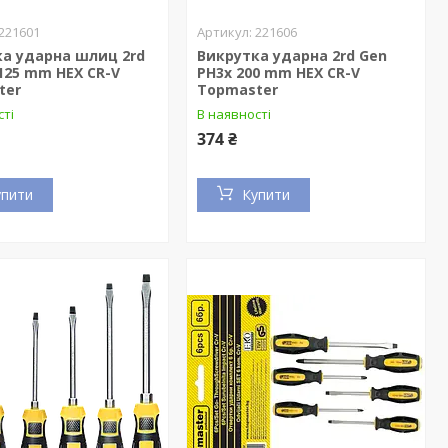
221601
221606
ка ударна шлиц 2rd
Викрутка ударна 2rd Gen
 125 mm HEX CR-V
PH3x 200 mm HEX CR-V
ter
Topmaster
сті
В наявності
374 ₴
упити
Купити