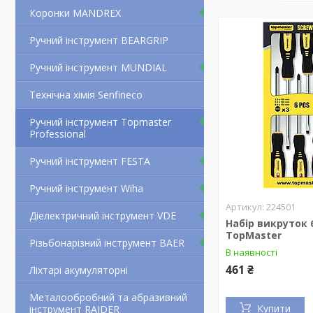
Коронки MANDREX
Ручний інструмент BEARGRIP
Ручний інструмент MUNDIAL
Технічна хімія Senfineco
Ручний інструмент Topmaster
Professional
Ручний інструмент FESTA
Ручний інструмент Wiha
224501
Діелектричний інструмент VDE
Набір викруток 
TopMaster
Різьбонарізний інструмент BAER
В наявності
461 ₴
Ліхтарі акумуляторні
Металообробний та абразивний
Купити
інструмент RAIDER