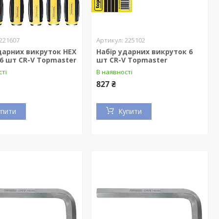
221607
225102
дарних викруток HEX
Набір ударних викруток 6
 6 шт CR-V Topmaster
шт CR-V Topmaster
сті
В наявності
827 ₴
упити
Купити