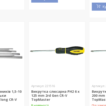
К
221516
ників 1,5-10
Викрутка слюсарна PH2 6 x
Викрутк
льки
125 mm 2rd Gen CR-V
200 mm 
 long CR-V
TopMaster
TopMas
В наявності
Під замо