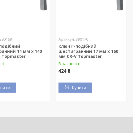
390169
390170
-подібний
Ключ Г-подібний
анний 14 мм х 140
шестигранний 17 мм х 160
V Topmaster
мм CR-V Topmaster
сті
В наявності
424 ₴
упити
Купити