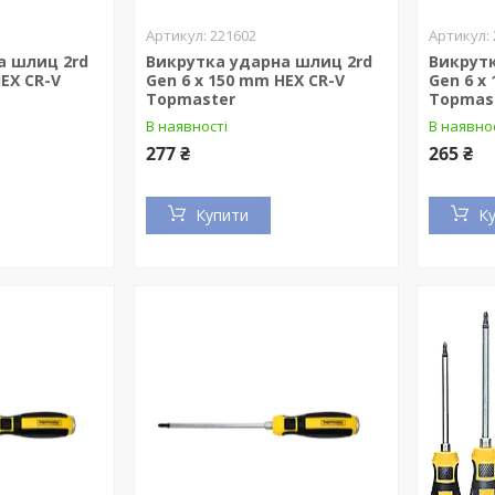
221602
а шлиц 2rd
Викрутка ударна шлиц 2rd
Викрут
HEX CR-V
Gen 6 x 150 mm HEX CR-V
Gen 6 x
Topmaster
Topmas
В наявності
В наявно
277 ₴
265 ₴
Купити
К