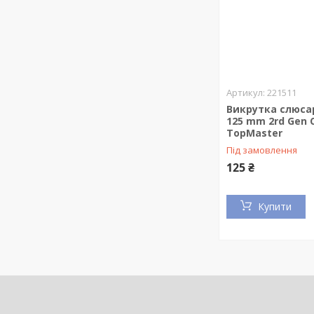
221511
Викрутка слюсар
125 mm 2rd Gen 
TopMaster
Під замовлення
125 ₴
Купити