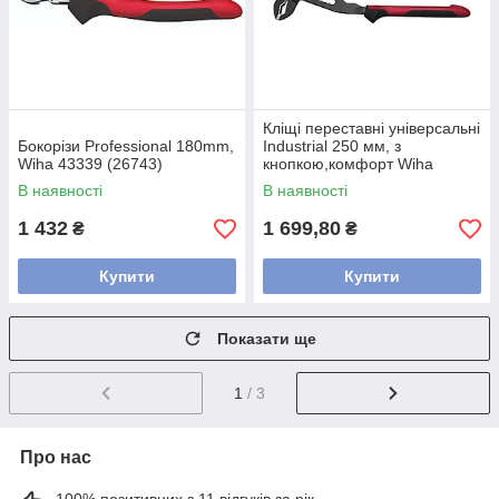
Кліщі переставні універсальні
Бокорізи Professional 180mm,
Industrial 250 мм, з
Wiha 43339 (26743)
кнопкою,комфорт Wiha
32352
В наявності
В наявності
1 432
1 699,80
₴
₴
Купити
Купити
Показати ще
1
/ 3
Про нас