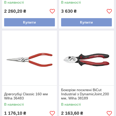
В наявності
В наявності
2 260,20
3 630
₴
₴
Купити
Купити
Бокорізи посилені BiCut
Довгогубці Classic 160 мм
Industrial з DynamicJoint,200
Wiha 36483
мм, Wiha 38189
В наявності
В наявності
1 176,10
2 163,60
₴
₴