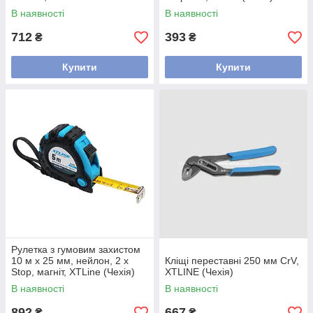
В наявності
В наявності
712
393
₴
₴
Купити
Купити
Рулетка з гумовим захистом
10 м х 25 мм, нейлон, 2 x
Кліщі переставні 250 мм CrV,
Stop, магніт, XTLine (Чехія)
XTLINE (Чехія)
В наявності
В наявності
892
667
₴
₴