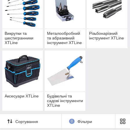
Викрутки та
Металообробний
Різьбонарізний
шестигранники
та абразивний
інструмент XTLine
XTLine
інструмент XTLine
Аксесуари XTLine
Будівельні та
садові інструменти
XTLine
Сортування
0
Фільтри