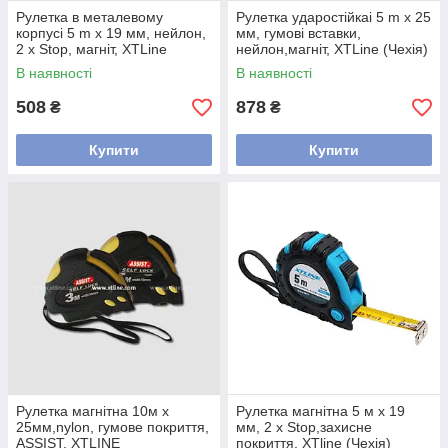
Рулетка в металевому
Рулетка ударостійкаі 5 m х 25
корпусі 5 m х 19 мм, нейлон,
мм, гумові вставки,
2 x Stop, магніт, XTLine
нейлон,магніт, XTLine (Чехія)
(Чехія)
В наявності
В наявності
508
878
₴
₴
Купити
Купити
Рулетка магнітна 10м x
Рулетка магнітна 5 м х 19
25мм,nylon, гумове покриття,
мм, 2 x Stop,захисне
ASSIST, XTLINE
покриття, XTline (Чехія)