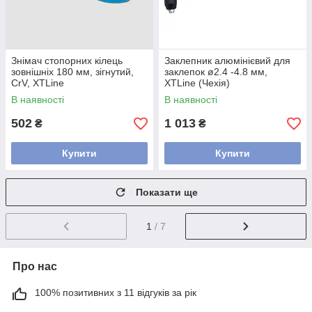
Знімач стопорних кілець
Заклепник алюмінієвий для
зовнішніх 180 мм, зігнутий,
заклепок ø2.4 -4.8 мм,
CrV, XTLine
XTLine (Чехія)
В наявності
В наявності
502
1 013
₴
₴
Купити
Купити
Показати ще
1
/ 7
Про нас
100% позитивних з 11 відгуків за рік