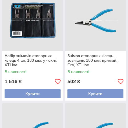
Набір знімачів стопорних
Знімач стопорних кілець
кілець 4 шт, 180 мм, у чохлі,
зовнішніх 180 мм, прямий,
XTLine
CrV, XTLine
В наявності
В наявності
1 516
502
₴
₴
Купити
Купити